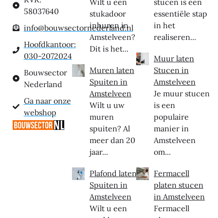
Wilt u een
stucen is een
58037640
stukadoor
essentiële stap
inhuren in
in het
info@bouwsectornederland.nl
Amstelveen?
realiseren...
Hoofdkantoor:
Dit is het...
030-2072024
Muur laten
Muren laten
Stucen in
Bouwsector
Spuiten in
Amstelveen
Nederland
Amstelveen
Je muur stucen
Ga naar onze
Wilt u uw
is een
webshop
muren
populaire
spuiten? Al
manier in
meer dan 20
Amstelveen
jaar...
om...
Plafond laten
Fermacell
Spuiten in
platen stucen
Amstelveen
in Amstelveen
Wilt u een
Fermacell