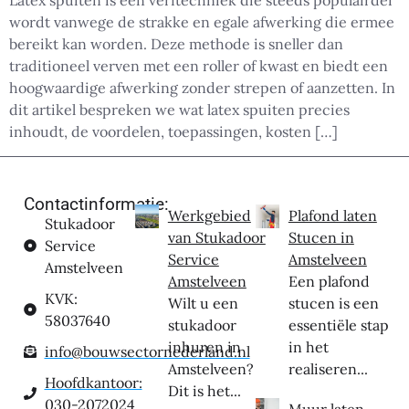
Latex spuiten is een verftechniek die steeds populairder
wordt vanwege de strakke en egale afwerking die ermee
bereikt kan worden. Deze methode is sneller dan
traditioneel verven met een roller of kwast en biedt een
hoogwaardige afwerking zonder strepen of aanzetten. In
dit artikel bespreken we wat latex spuiten precies
inhoudt, de voordelen, toepassingen, kosten […]
Contactinformatie:
Werkgebied
Plafond laten
Stukadoor
van Stukadoor
Stucen in
Service
Service
Amstelveen
Amstelveen
Amstelveen
Een plafond
KVK:
Wilt u een
stucen is een
58037640
stukadoor
essentiële stap
inhuren in
in het
info@bouwsectornederland.nl
Amstelveen?
realiseren...
Hoofdkantoor:
Dit is het...
030-2072024
Muur laten