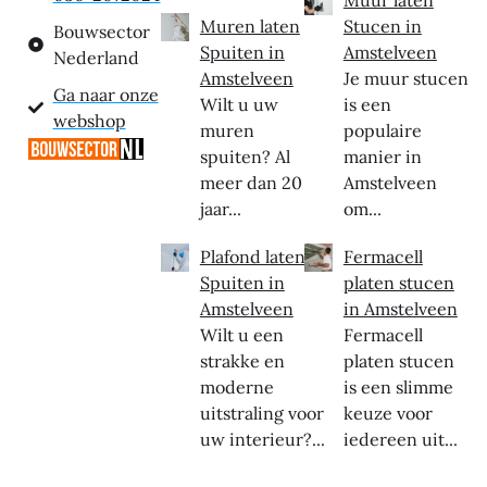
Muren laten
Stucen in
Bouwsector
Spuiten in
Amstelveen
Nederland
Amstelveen
Je muur stucen
Ga naar onze
Wilt u uw
is een
webshop
muren
populaire
spuiten? Al
manier in
meer dan 20
Amstelveen
jaar...
om...
Plafond laten
Fermacell
Spuiten in
platen stucen
Amstelveen
in Amstelveen
Wilt u een
Fermacell
strakke en
platen stucen
moderne
is een slimme
uitstraling voor
keuze voor
uw interieur?...
iedereen uit...