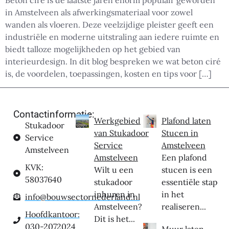
Beton ciré is de laatste jaren enorm populair geworden
in Amstelveen als afwerkingsmateriaal voor zowel
wanden als vloeren. Deze veelzijdige pleister geeft een
industriële en moderne uitstraling aan iedere ruimte en
biedt talloze mogelijkheden op het gebied van
interieurdesign. In dit blog bespreken we wat beton ciré
is, de voordelen, toepassingen, kosten en tips voor […]
Contactinformatie:
Werkgebied
Plafond laten
Stukadoor
van Stukadoor
Stucen in
Service
Service
Amstelveen
Amstelveen
Amstelveen
Een plafond
KVK:
Wilt u een
stucen is een
58037640
stukadoor
essentiële stap
inhuren in
in het
info@bouwsectornederland.nl
Amstelveen?
realiseren...
Hoofdkantoor:
Dit is het...
030-2072024
Muur laten