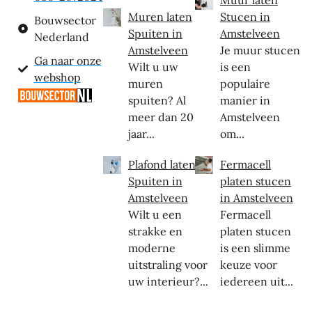
Muren laten
Stucen in
Bouwsector
Spuiten in
Amstelveen
Nederland
Amstelveen
Je muur stucen
Ga naar onze
Wilt u uw
is een
webshop
muren
populaire
spuiten? Al
manier in
meer dan 20
Amstelveen
jaar...
om...
Plafond laten
Fermacell
Spuiten in
platen stucen
Amstelveen
in Amstelveen
Wilt u een
Fermacell
strakke en
platen stucen
moderne
is een slimme
uitstraling voor
keuze voor
uw interieur?...
iedereen uit...