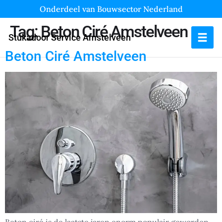
Onderdeel van Bouwsector Nederland
Tag:
Beton Ciré Amstelveen
Stukadoor Service Amstelveen
Beton Ciré Amstelveen