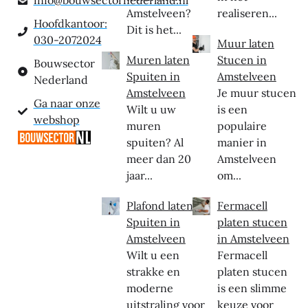
info@bouwsectornederland.nl
Amstelveen?
realiseren...
Hoofdkantoor:
Dit is het...
030-2072024
Muur laten
Muren laten
Stucen in
Bouwsector
Spuiten in
Amstelveen
Nederland
Amstelveen
Je muur stucen
Ga naar onze
Wilt u uw
is een
webshop
muren
populaire
spuiten? Al
manier in
meer dan 20
Amstelveen
jaar...
om...
Plafond laten
Fermacell
Spuiten in
platen stucen
Amstelveen
in Amstelveen
Wilt u een
Fermacell
strakke en
platen stucen
moderne
is een slimme
uitstraling voor
keuze voor