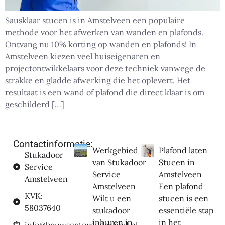
Sausklaar stucen is in Amstelveen een populaire
methode voor het afwerken van wanden en plafonds.
Ontvang nu 10% korting op wanden en plafonds! In
Amstelveen kiezen veel huiseigenaren en
projectontwikkelaars voor deze techniek vanwege de
strakke en gladde afwerking die het oplevert. Het
resultaat is een wand of plafond die direct klaar is om
geschilderd […]
Contactinformatie:
Werkgebied
Plafond laten
Stukadoor
van Stukadoor
Stucen in
Service
Service
Amstelveen
Amstelveen
Amstelveen
Een plafond
KVK:
Wilt u een
stucen is een
58037640
stukadoor
essentiële stap
inhuren in
in het