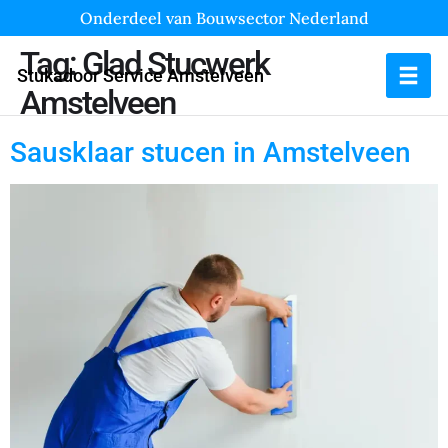
Onderdeel van Bouwsector Nederland
Tag:
Glad Stucwerk
Stukadoor Service Amstelveen
Amstelveen
Sausklaar stucen in Amstelveen