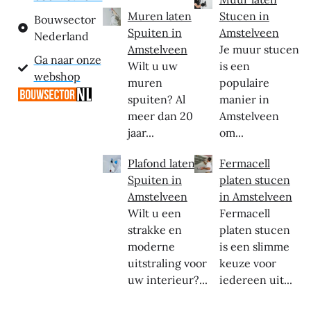
Muren laten
Stucen in
Bouwsector
Spuiten in
Amstelveen
Nederland
Amstelveen
Je muur stucen
Ga naar onze
Wilt u uw
is een
webshop
muren
populaire
spuiten? Al
manier in
meer dan 20
Amstelveen
jaar...
om...
Plafond laten
Fermacell
Spuiten in
platen stucen
Amstelveen
in Amstelveen
Wilt u een
Fermacell
strakke en
platen stucen
moderne
is een slimme
uitstraling voor
keuze voor
uw interieur?...
iedereen uit...