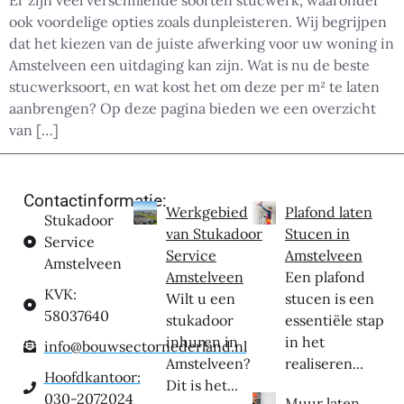
ook voordelige opties zoals dunpleisteren. Wij begrijpen
dat het kiezen van de juiste afwerking voor uw woning in
Amstelveen een uitdaging kan zijn. Wat is nu de beste
stucwerksoort, en wat kost het om deze per m² te laten
aanbrengen? Op deze pagina bieden we een overzicht
van […]
Contactinformatie:
Werkgebied
Plafond laten
Stukadoor
van Stukadoor
Stucen in
Service
Service
Amstelveen
Amstelveen
Amstelveen
Een plafond
KVK:
Wilt u een
stucen is een
58037640
stukadoor
essentiële stap
inhuren in
in het
info@bouwsectornederland.nl
Amstelveen?
realiseren...
Hoofdkantoor:
Dit is het...
030-2072024
Muur laten