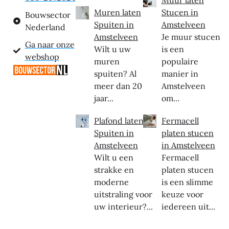
Muur laten
Muren laten
Stucen in
Bouwsector
Spuiten in
Amstelveen
Nederland
Amstelveen
Je muur stucen
Ga naar onze
Wilt u uw
is een
webshop
muren
populaire
spuiten? Al
manier in
meer dan 20
Amstelveen
jaar...
om...
Plafond laten
Fermacell
Spuiten in
platen stucen
Amstelveen
in Amstelveen
Wilt u een
Fermacell
strakke en
platen stucen
moderne
is een slimme
uitstraling voor
keuze voor
uw interieur?...
iedereen uit...