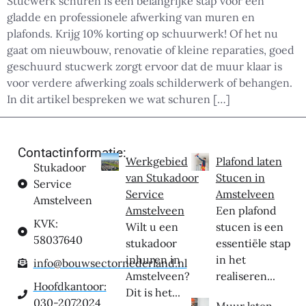
Stucwerk schuren is een belangrijke stap voor een
gladde en professionele afwerking van muren en
plafonds. Krijg 10% korting op schuurwerk! Of het nu
gaat om nieuwbouw, renovatie of kleine reparaties, goed
geschuurd stucwerk zorgt ervoor dat de muur klaar is
voor verdere afwerking zoals schilderwerk of behangen.
In dit artikel bespreken we wat schuren […]
Contactinformatie:
Werkgebied
Plafond laten
Stukadoor
van Stukadoor
Stucen in
Service
Service
Amstelveen
Amstelveen
Amstelveen
Een plafond
KVK:
Wilt u een
stucen is een
58037640
stukadoor
essentiële stap
inhuren in
in het
info@bouwsectornederland.nl
Amstelveen?
realiseren...
Hoofdkantoor:
Dit is het...
030-2072024