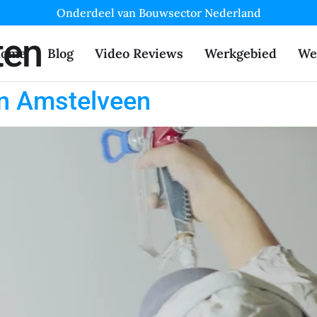
Onderdeel van Bouwsector Nederland
ten
ome
Blog
Video Reviews
Werkgebied
We
in Amstelveen