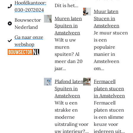
Hoofdkantoor:
Dit is het...
030-2072024
Muur laten
Muren laten
Stucen in
Bouwsector
Spuiten in
Amstelveen
Nederland
Amstelveen
Je muur stucen
Ga naar onze
Wilt u uw
is een
webshop
muren
populaire
spuiten? Al
manier in
meer dan 20
Amstelveen
jaar...
om...
Plafond laten
Fermacell
Spuiten in
platen stucen
Amstelveen
in Amstelveen
Wilt u een
Fermacell
strakke en
platen stucen
moderne
is een slimme
uitstraling voor
keuze voor
uw interieur?...
iedereen uit...