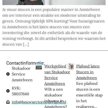
Je muur stucen is een populaire manier in Amstelveen
om uw interieur een strakke en moderne uitstraling te
geven. Ontvang tijdelijk 10% korting! Voor huiseigenaren
in Amstelveen is het laten stucen van muren een
investering die zowel de esthetiek als de waarde van de
woning verhoogt. In dit artikel bespreken we waarom het
stucen van […]
Contactinformatie:
Werkgebied
Plafond laten
Stukadoor
van Stukadoor
Stucen in
Service
Service
Amstelveen
Amstelveen
Amstelveen
Een plafond
KVK:
Wilt u een
stucen is een
58037640
stukadoor
essentiële stap
inhuren in
in het
info@bouwsectornederland.nl
Amstelveen?
realiseren...