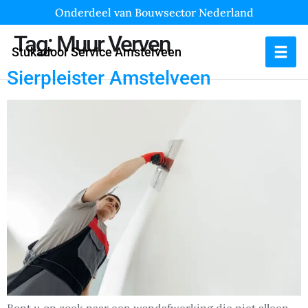
Onderdeel van Bouwsector Nederland
Tag:
Muur Verven
Stukadoor Service Amstelveen
Sierpleister Amstelveen