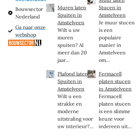
Muren laten
Stucen in
Bouwsector
Spuiten in
Amstelveen
Nederland
Amstelveen
Je muur stucen
Ga naar onze
Wilt u uw
is een
webshop
muren
populaire
spuiten? Al
manier in
meer dan 20
Amstelveen
jaar...
om...
Plafond laten
Fermacell
Spuiten in
platen stucen
Amstelveen
in Amstelveen
Wilt u een
Fermacell
strakke en
platen stucen
moderne
is een slimme
uitstraling voor
keuze voor
uw interieur?...
iedereen uit...