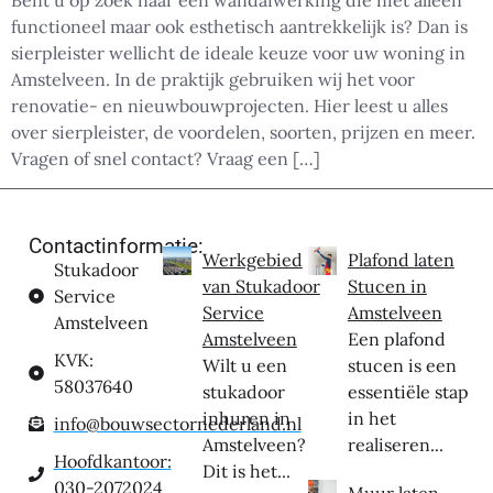
Bent u op zoek naar een wandafwerking die niet alleen
functioneel maar ook esthetisch aantrekkelijk is? Dan is
sierpleister wellicht de ideale keuze voor uw woning in
Amstelveen. In de praktijk gebruiken wij het voor
renovatie- en nieuwbouwprojecten. Hier leest u alles
over sierpleister, de voordelen, soorten, prijzen en meer.
Vragen of snel contact? Vraag een […]
Contactinformatie:
Werkgebied
Plafond laten
Stukadoor
van Stukadoor
Stucen in
Service
Service
Amstelveen
Amstelveen
Amstelveen
Een plafond
KVK:
Wilt u een
stucen is een
58037640
stukadoor
essentiële stap
inhuren in
in het
info@bouwsectornederland.nl
Amstelveen?
realiseren...
Hoofdkantoor:
Dit is het...
030-2072024
Muur laten