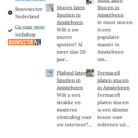
Muren laten
Stucen in
Bouwsector
Spuiten in
Amstelveen
Nederland
Amstelveen
Je muur stucen
Ga naar onze
Wilt u uw
is een
webshop
muren
populaire
spuiten? Al
manier in
meer dan 20
Amstelveen
jaar...
om...
Plafond laten
Fermacell
Spuiten in
platen stucen
Amstelveen
in Amstelveen
Wilt u een
Fermacell
strakke en
platen stucen
moderne
is een slimme
uitstraling voor
keuze voor
uw interieur?...
iedereen uit...