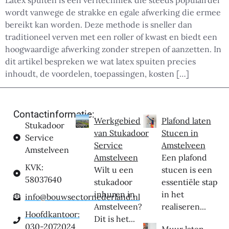
Latex spuiten is een verftechniek die steeds populairder
wordt vanwege de strakke en egale afwerking die ermee
bereikt kan worden. Deze methode is sneller dan
traditioneel verven met een roller of kwast en biedt een
hoogwaardige afwerking zonder strepen of aanzetten. In
dit artikel bespreken we wat latex spuiten precies
inhoudt, de voordelen, toepassingen, kosten […]
Contactinformatie:
Werkgebied
Plafond laten
Stukadoor
van Stukadoor
Stucen in
Service
Service
Amstelveen
Amstelveen
Amstelveen
Een plafond
KVK:
Wilt u een
stucen is een
58037640
stukadoor
essentiële stap
inhuren in
in het
info@bouwsectornederland.nl
Amstelveen?
realiseren...
Hoofdkantoor:
Dit is het...
030-2072024
Muur laten