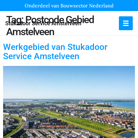
Onderdeel van Bouwsector Nederland
Tag:
Postcode Gebied
Stukadoor Service Amstelveen
Amstelveen
Werkgebied van Stukadoor
Service Amstelveen