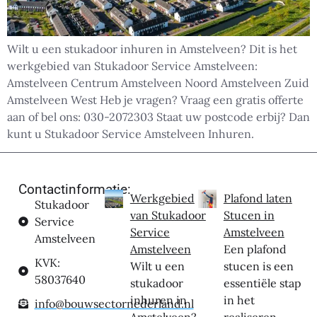
Wilt u een stukadoor inhuren in Amstelveen? Dit is het
werkgebied van Stukadoor Service Amstelveen:
Amstelveen Centrum Amstelveen Noord Amstelveen Zuid
Amstelveen West Heb je vragen? Vraag een gratis offerte
aan of bel ons: 030-2072303 Staat uw postcode erbij? Dan
kunt u Stukadoor Service Amstelveen Inhuren.
Contactinformatie:
Werkgebied
Plafond laten
Stukadoor
van Stukadoor
Stucen in
Service
Service
Amstelveen
Amstelveen
Amstelveen
Een plafond
KVK:
Wilt u een
stucen is een
58037640
stukadoor
essentiële stap
inhuren in
in het
info@bouwsectornederland.nl