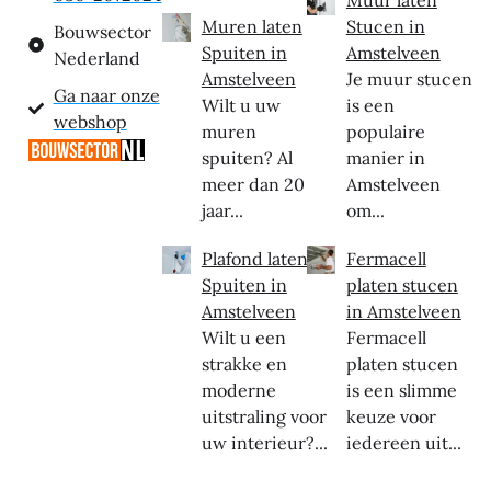
Muren laten
Stucen in
Bouwsector
Spuiten in
Amstelveen
Nederland
Amstelveen
Je muur stucen
Ga naar onze
Wilt u uw
is een
webshop
muren
populaire
spuiten? Al
manier in
meer dan 20
Amstelveen
jaar...
om...
Plafond laten
Fermacell
Spuiten in
platen stucen
Amstelveen
in Amstelveen
Wilt u een
Fermacell
strakke en
platen stucen
moderne
is een slimme
uitstraling voor
keuze voor
uw interieur?...
iedereen uit...