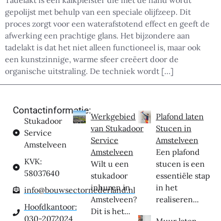
Tadelakt is een kalkpleister die met de hand wordt
gepolijst met behulp van een speciale olijfzeep. Dit
proces zorgt voor een waterafstotend effect en geeft de
afwerking een prachtige glans. Het bijzondere aan
tadelakt is dat het niet alleen functioneel is, maar ook
een kunstzinnige, warme sfeer creëert door de
organische uitstraling. De techniek wordt […]
Contactinformatie:
Werkgebied
Plafond laten
Stukadoor
van Stukadoor
Stucen in
Service
Service
Amstelveen
Amstelveen
Amstelveen
Een plafond
KVK:
Wilt u een
stucen is een
58037640
stukadoor
essentiële stap
inhuren in
in het
info@bouwsectornederland.nl
Amstelveen?
realiseren...
Hoofdkantoor:
Dit is het...
030-2072024
Muur laten