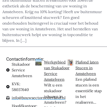
Een buitenmuur stucen is essentieel voor zowel de
esthetiek als de bescherming van uw woning in
Amstelveen. Krijg nu 10% korting! Heeft uw buitenmuur
scheuren of loszittend stucwerk? Een goed
onderhouden buitengevel is cruciaal voor het behoud
van uw woning in Amstelveen. Het snel herstellen van
buitenstucwerk helpt uw woning in topconditie te
blijven. In […]
Contactinformatie:
Werkgebied
Plafond laten
Stukadoor
van Stukadoor
Stucen in
Service
Service
Amstelveen
Amstelveen
Amstelveen
Een plafond
KVK:
Wilt u een
stucen is een
58037640
stukadoor
essentiële stap
inhuren in
in het
info@bouwsectornederland.nl
Amstelveen?
realiseren...
Hoofdkantoor: