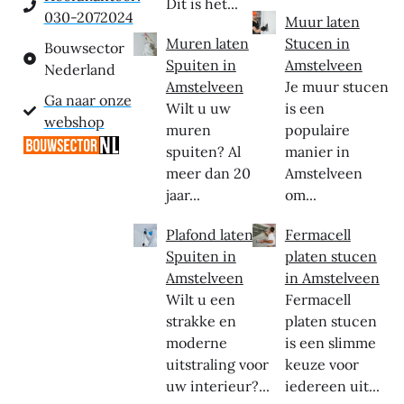
Dit is het...
030-2072024
Muur laten
Muren laten
Stucen in
Bouwsector
Spuiten in
Amstelveen
Nederland
Amstelveen
Je muur stucen
Ga naar onze
Wilt u uw
is een
webshop
muren
populaire
spuiten? Al
manier in
meer dan 20
Amstelveen
jaar...
om...
Plafond laten
Fermacell
Spuiten in
platen stucen
Amstelveen
in Amstelveen
Wilt u een
Fermacell
strakke en
platen stucen
moderne
is een slimme
uitstraling voor
keuze voor
uw interieur?...
iedereen uit...