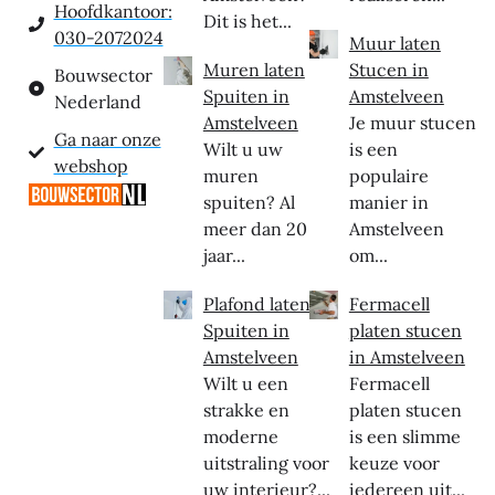
Hoofdkantoor:
Dit is het...
030-2072024
Muur laten
Muren laten
Stucen in
Bouwsector
Spuiten in
Amstelveen
Nederland
Amstelveen
Je muur stucen
Ga naar onze
Wilt u uw
is een
webshop
muren
populaire
spuiten? Al
manier in
meer dan 20
Amstelveen
jaar...
om...
Plafond laten
Fermacell
Spuiten in
platen stucen
Amstelveen
in Amstelveen
Wilt u een
Fermacell
strakke en
platen stucen
moderne
is een slimme
uitstraling voor
keuze voor
uw interieur?...
iedereen uit...