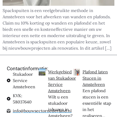
Spackspuiten is een veelgebruikte methode in
Amstelveen voor het afwerken van wanden en plafonds.
Claim nu 10% korting op wanden en plafonds! en het
biedt een snelle en kosteneffectieve manier om uw
interieur een nette en moderne uitstraling te geven. In
Amstelveen is spackspuiten een populaire keuze, zowel
bij nieuwbouwprojecten als renovaties. In dit artikel […]
Contactinformatie:
Werkgebied
Plafond laten
Stukadoor
van Stukadoor
Stucen in
Service
Service
Amstelveen
Amstelveen
Amstelveen
Een plafond
KVK:
Wilt u een
stucen is een
58037640
stukadoor
essentiële stap
inhuren in
in het
info@bouwsectornederland.nl
Amstelveen?
realiseren...