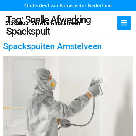
Onderdeel van Bouwsector Nederland
Tag:
Snelle Afwerking
Stukadoor Service Amstelveen
Spackspuit
Spackspuiten Amstelveen