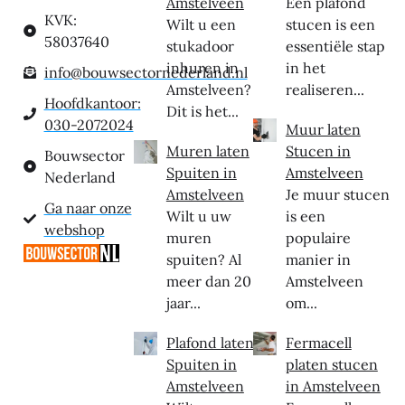
Amstelveen
Een plafond
KVK:
Wilt u een
stucen is een
58037640
stukadoor
essentiële stap
inhuren in
in het
info@bouwsectornederland.nl
Amstelveen?
realiseren...
Hoofdkantoor:
Dit is het...
030-2072024
Muur laten
Muren laten
Stucen in
Bouwsector
Spuiten in
Amstelveen
Nederland
Amstelveen
Je muur stucen
Ga naar onze
Wilt u uw
is een
webshop
muren
populaire
spuiten? Al
manier in
meer dan 20
Amstelveen
jaar...
om...
Plafond laten
Fermacell
Spuiten in
platen stucen
Amstelveen
in Amstelveen