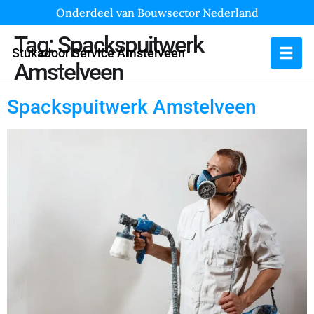
Onderdeel van Bouwsector Nederland
Tag:
Spackspuitwerk
Stukadoor Service Amstelveen
Amstelveen
Spackspuitwerk Amstelveen