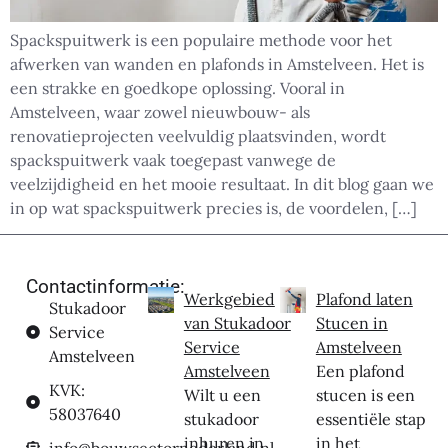
Spackspuitwerk is een populaire methode voor het
afwerken van wanden en plafonds in Amstelveen. Het is
een strakke en goedkope oplossing. Vooral in
Amstelveen, waar zowel nieuwbouw- als
renovatieprojecten veelvuldig plaatsvinden, wordt
spackspuitwerk vaak toegepast vanwege de
veelzijdigheid en het mooie resultaat. In dit blog gaan we
in op wat spackspuitwerk precies is, de voordelen, […]
Contactinformatie:
Werkgebied
Plafond laten
Stukadoor
van Stukadoor
Stucen in
Service
Service
Amstelveen
Amstelveen
Amstelveen
Een plafond
KVK:
Wilt u een
stucen is een
58037640
stukadoor
essentiële stap
inhuren in
in het