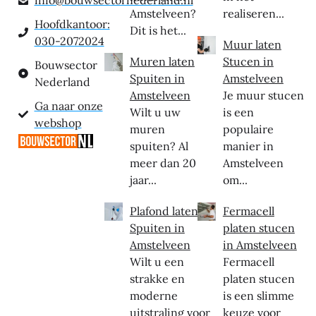
info@bouwsectornederland.nl
Amstelveen?
realiseren...
Hoofdkantoor:
Dit is het...
030-2072024
Muur laten
Muren laten
Stucen in
Bouwsector
Spuiten in
Amstelveen
Nederland
Amstelveen
Je muur stucen
Ga naar onze
Wilt u uw
is een
webshop
muren
populaire
spuiten? Al
manier in
meer dan 20
Amstelveen
jaar...
om...
Plafond laten
Fermacell
Spuiten in
platen stucen
Amstelveen
in Amstelveen
Wilt u een
Fermacell
strakke en
platen stucen
moderne
is een slimme
uitstraling voor
keuze voor