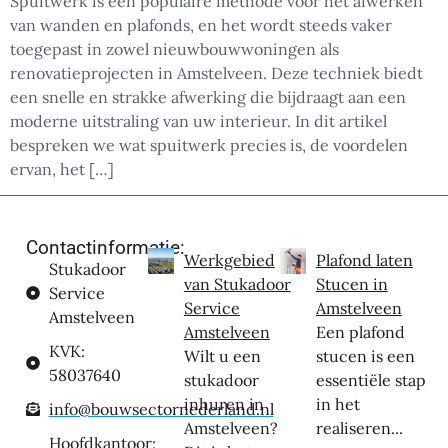
Spuitwerk is een populaire methode voor het afwerken
van wanden en plafonds, en het wordt steeds vaker
toegepast in zowel nieuwbouwwoningen als
renovatieprojecten in Amstelveen. Deze techniek biedt
een snelle en strakke afwerking die bijdraagt aan een
moderne uitstraling van uw interieur. In dit artikel
bespreken we wat spuitwerk precies is, de voordelen
ervan, het […]
Contactinformatie:
Werkgebied
Plafond laten
Stukadoor
van Stukadoor
Stucen in
Service
Service
Amstelveen
Amstelveen
Amstelveen
Een plafond
KVK:
Wilt u een
stucen is een
58037640
stukadoor
essentiële stap
inhuren in
in het
info@bouwsectornederland.nl
Amstelveen?
realiseren...
Hoofdkantoor: