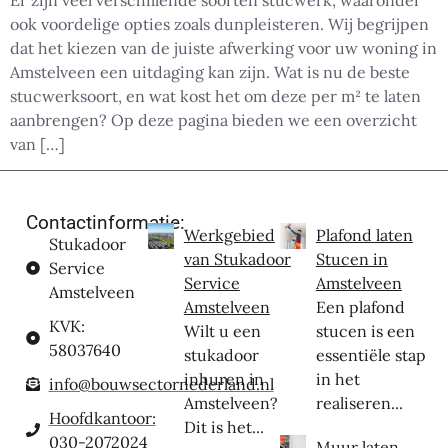
ook voordelige opties zoals dunpleisteren. Wij begrijpen
dat het kiezen van de juiste afwerking voor uw woning in
Amstelveen een uitdaging kan zijn. Wat is nu de beste
stucwerksoort, en wat kost het om deze per m² te laten
aanbrengen? Op deze pagina bieden we een overzicht
van […]
Contactinformatie:
Werkgebied
Plafond laten
Stukadoor
van Stukadoor
Stucen in
Service
Service
Amstelveen
Amstelveen
Amstelveen
Een plafond
KVK:
Wilt u een
stucen is een
58037640
stukadoor
essentiële stap
inhuren in
in het
info@bouwsectornederland.nl
Amstelveen?
realiseren...
Hoofdkantoor:
Dit is het...
030-2072024
Muur laten