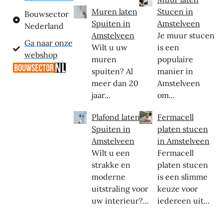
Muren laten
Stucen in
Bouwsector
Spuiten in
Amstelveen
Nederland
Amstelveen
Je muur stucen
Ga naar onze
Wilt u uw
is een
webshop
muren
populaire
spuiten? Al
manier in
meer dan 20
Amstelveen
jaar...
om...
Plafond laten
Fermacell
Spuiten in
platen stucen
Amstelveen
in Amstelveen
Wilt u een
Fermacell
strakke en
platen stucen
moderne
is een slimme
uitstraling voor
keuze voor
uw interieur?...
iedereen uit...