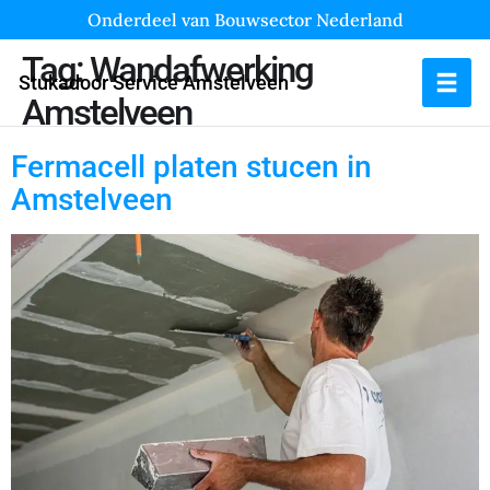
Onderdeel van Bouwsector Nederland
Tag:
Wandafwerking
Stukadoor Service Amstelveen
Amstelveen
Fermacell platen stucen in
Amstelveen