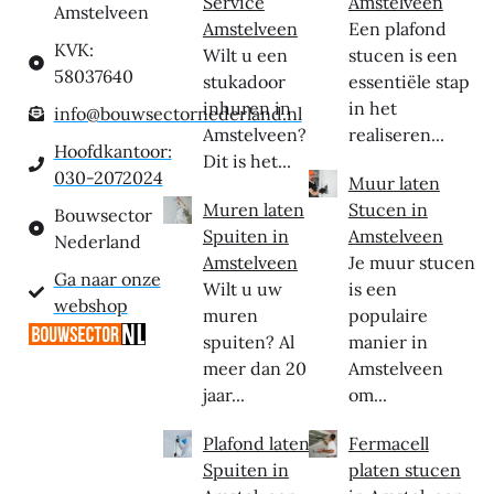
Service
Amstelveen
Amstelveen
Amstelveen
Een plafond
KVK:
Wilt u een
stucen is een
58037640
stukadoor
essentiële stap
inhuren in
in het
info@bouwsectornederland.nl
Amstelveen?
realiseren...
Hoofdkantoor:
Dit is het...
030-2072024
Muur laten
Muren laten
Stucen in
Bouwsector
Spuiten in
Amstelveen
Nederland
Amstelveen
Je muur stucen
Ga naar onze
Wilt u uw
is een
webshop
muren
populaire
spuiten? Al
manier in
meer dan 20
Amstelveen
jaar...
om...
Plafond laten
Fermacell
Spuiten in
platen stucen