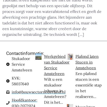
Tadelakt is een kalkpleister die met de hand wordt
gepolijst met behulp van een speciale olijfzeep. Dit
proces zorgt voor een waterafstotend effect en geeft de
afwerking een prachtige glans. Het bijzondere aan
tadelakt is dat het niet alleen functioneel is, maar ook
een kunstzinnige, warme sfeer creëert door de
organische uitstraling. De techniek wordt […]
Contactinformatie:
Werkgebied
Plafond laten
Stukadoor
van Stukadoor
Stucen in
Service
Service
Amstelveen
Amstelveen
Amstelveen
Een plafond
KVK:
Wilt u een
stucen is een
58037640
stukadoor
essentiële stap
inhuren in
in het
info@bouwsectornederland.nl
Amstelveen?
realiseren...
Hoofdkantoor:
Dit is het...
030-2072024
Muur laten