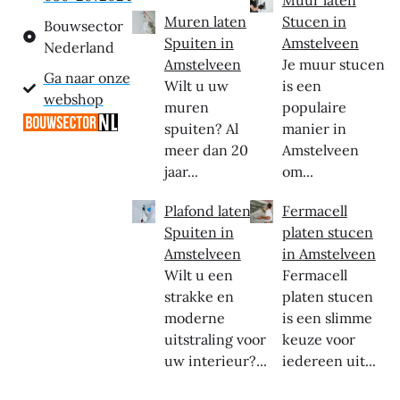
Muren laten
Stucen in
Bouwsector
Spuiten in
Amstelveen
Nederland
Amstelveen
Je muur stucen
Ga naar onze
Wilt u uw
is een
webshop
muren
populaire
spuiten? Al
manier in
meer dan 20
Amstelveen
jaar...
om...
Plafond laten
Fermacell
Spuiten in
platen stucen
Amstelveen
in Amstelveen
Wilt u een
Fermacell
strakke en
platen stucen
moderne
is een slimme
uitstraling voor
keuze voor
uw interieur?...
iedereen uit...