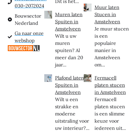
Dit is het...
030-2072024
Muur laten
Muren laten
Stucen in
Bouwsector
Spuiten in
Amstelveen
Nederland
Amstelveen
Je muur stucen
Ga naar onze
Wilt u uw
is een
webshop
muren
populaire
spuiten? Al
manier in
meer dan 20
Amstelveen
jaar...
om...
Plafond laten
Fermacell
Spuiten in
platen stucen
Amstelveen
in Amstelveen
Wilt u een
Fermacell
strakke en
platen stucen
moderne
is een slimme
uitstraling voor
keuze voor
uw interieur?...
iedereen uit...