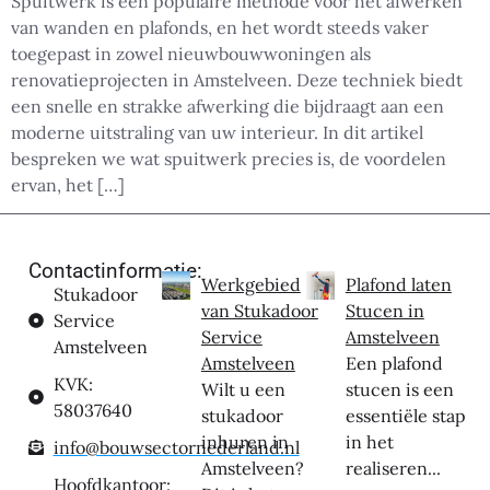
Spuitwerk is een populaire methode voor het afwerken
van wanden en plafonds, en het wordt steeds vaker
toegepast in zowel nieuwbouwwoningen als
renovatieprojecten in Amstelveen. Deze techniek biedt
een snelle en strakke afwerking die bijdraagt aan een
moderne uitstraling van uw interieur. In dit artikel
bespreken we wat spuitwerk precies is, de voordelen
ervan, het […]
Contactinformatie:
Werkgebied
Plafond laten
Stukadoor
van Stukadoor
Stucen in
Service
Service
Amstelveen
Amstelveen
Amstelveen
Een plafond
KVK:
Wilt u een
stucen is een
58037640
stukadoor
essentiële stap
inhuren in
in het
info@bouwsectornederland.nl
Amstelveen?
realiseren...
Hoofdkantoor: